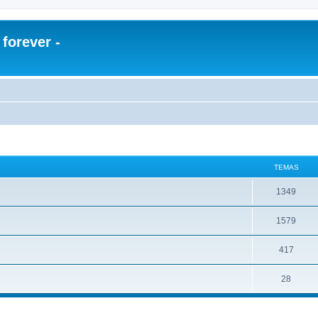
orever -
TEMAS
1349
1579
417
28