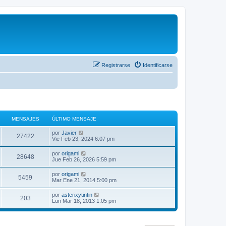
Registrarse
Identificarse
MENSAJES
ÚLTIMO MENSAJE
V
por
Javier
27422
e
Vie Feb 23, 2024 6:07 pm
r
ú
V
por
origami
28648
l
e
Jue Feb 26, 2026 5:59 pm
t
r
i
ú
V
por
origami
m
5459
l
e
Mar Ene 21, 2014 5:00 pm
o
t
r
m
i
ú
e
V
por
asterixytintin
m
203
l
n
e
Lun Mar 18, 2013 1:05 pm
o
t
s
r
m
i
a
ú
e
m
j
l
n
o
e
t
s