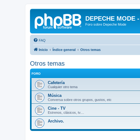
DEPECHE MODE - f
Foro sobre Depeche Mode
FAQ
Inicio
Índice general
Otros temas
Otros temas
FORO
Cafetería
Cualquier otro tema
Música
Conversa sobre otros grupos, gustos, etc
Cine - TV
Estrenos, clásicos, tv....
Archivo.