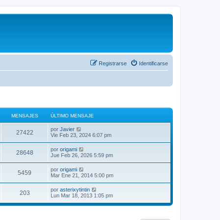
Registrarse
Identificarse
MENSAJES
ÚLTIMO MENSAJE
V
por
Javier
27422
e
Vie Feb 23, 2024 6:07 pm
r
ú
V
por
origami
28648
l
e
Jue Feb 26, 2026 5:59 pm
t
r
i
ú
V
por
origami
m
5459
l
e
Mar Ene 21, 2014 5:00 pm
o
t
r
m
i
ú
e
V
por
asterixytintin
m
203
l
n
e
Lun Mar 18, 2013 1:05 pm
o
t
s
r
m
i
a
ú
e
m
j
l
n
o
e
t
s