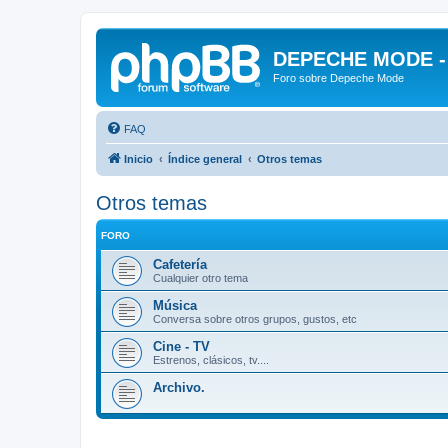
DEPECHE MODE - f
Foro sobre Depeche Mode
FAQ
Inicio
Índice general
Otros temas
Otros temas
FORO
Cafetería
Cualquier otro tema
Música
Conversa sobre otros grupos, gustos, etc
Cine - TV
Estrenos, clásicos, tv....
Archivo.