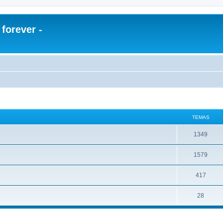
orever -
TEMAS
1349
1579
417
28