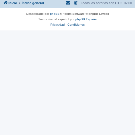
Inicio
Índice general
Todos los horarios son
UTC+02:00
Desarrollado por
phpBB
® Forum Software © phpBB Limited
Traducción al español por
phpBB España
Privacidad
|
Condiciones