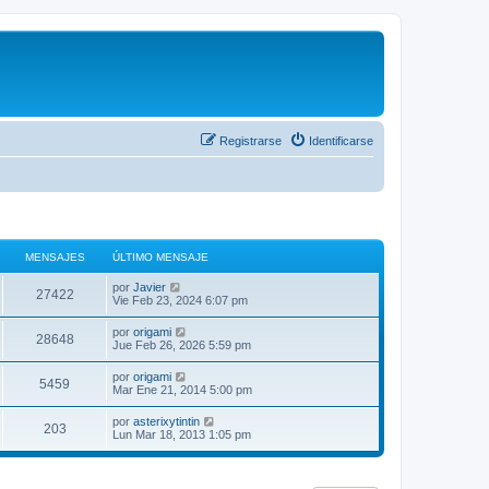
Registrarse
Identificarse
MENSAJES
ÚLTIMO MENSAJE
V
por
Javier
27422
e
Vie Feb 23, 2024 6:07 pm
r
ú
V
por
origami
28648
l
e
Jue Feb 26, 2026 5:59 pm
t
r
i
ú
V
por
origami
m
5459
l
e
Mar Ene 21, 2014 5:00 pm
o
t
r
m
i
ú
e
V
por
asterixytintin
m
203
l
n
e
Lun Mar 18, 2013 1:05 pm
o
t
s
r
m
i
a
ú
e
m
j
l
n
o
e
t
s