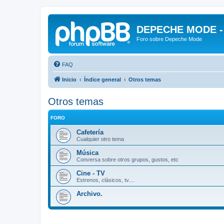
DEPECHE MODE - f
Foro sobre Depeche Mode
FAQ
Inicio
Índice general
Otros temas
Otros temas
FORO
Cafetería
Cualquier otro tema
Música
Conversa sobre otros grupos, gustos, etc
Cine - TV
Estrenos, clásicos, tv....
Archivo.