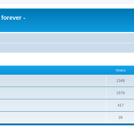
orever -
TEMAS
1349
1579
417
28