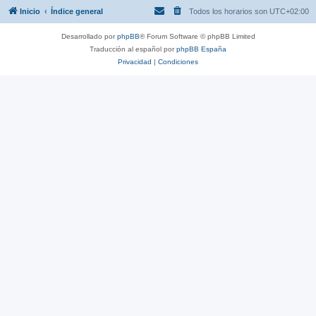
Inicio
Índice general
Todos los horarios son
UTC+02:00
Desarrollado por
phpBB
® Forum Software © phpBB Limited
Traducción al español por
phpBB España
Privacidad
|
Condiciones