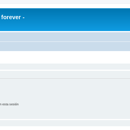
orever -
n esta sesión