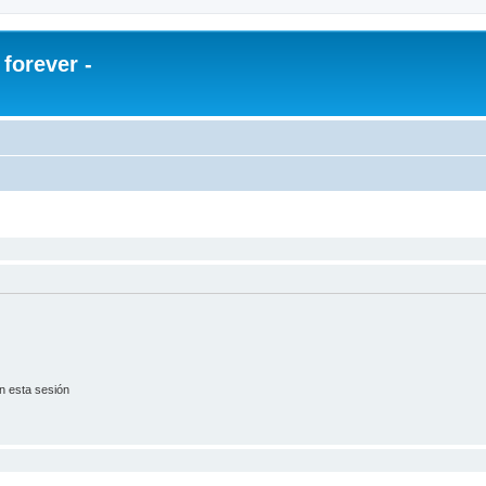
orever -
n esta sesión