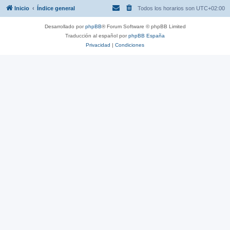
Inicio
Índice general
Todos los horarios son
UTC+02:00
Desarrollado por
phpBB
® Forum Software © phpBB Limited
Traducción al español por
phpBB España
Privacidad
|
Condiciones