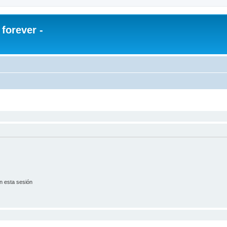
orever -
n esta sesión