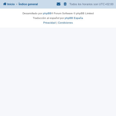
Inicio
Índice general
Todos los horarios son
UTC+02:00
Desarrollado por
phpBB
® Forum Software © phpBB Limited
Traducción al español por
phpBB España
Privacidad
|
Condiciones