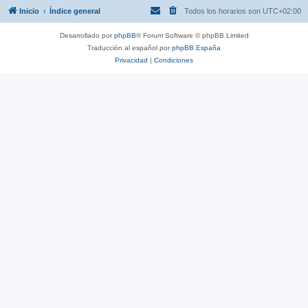
Inicio
Índice general
Todos los horarios son
UTC+02:00
Desarrollado por
phpBB
® Forum Software © phpBB Limited
Traducción al español por
phpBB España
Privacidad
|
Condiciones