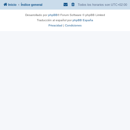
Inicio
Índice general
Todos los horarios son
UTC+02:00
Desarrollado por
phpBB
® Forum Software © phpBB Limited
Traducción al español por
phpBB España
Privacidad
|
Condiciones