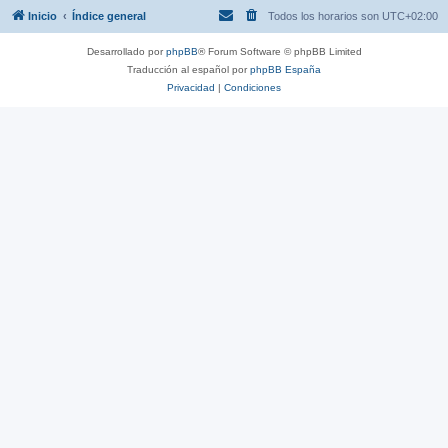
Inicio
Índice general
Todos los horarios son
UTC+02:00
Desarrollado por
phpBB
® Forum Software © phpBB Limited
Traducción al español por
phpBB España
Privacidad
|
Condiciones