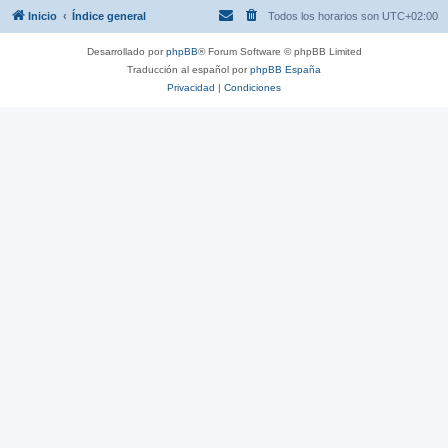
Inicio
Índice general
Todos los horarios son
UTC+02:00
Desarrollado por
phpBB
® Forum Software © phpBB Limited
Traducción al español por
phpBB España
Privacidad
|
Condiciones