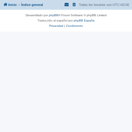
Inicio
Índice general
Todos los horarios son
UTC+02:00
Desarrollado por
phpBB
® Forum Software © phpBB Limited
Traducción al español por
phpBB España
Privacidad
|
Condiciones