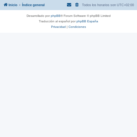
Inicio
Índice general
Todos los horarios son
UTC+02:00
Desarrollado por
phpBB
® Forum Software © phpBB Limited
Traducción al español por
phpBB España
Privacidad
|
Condiciones