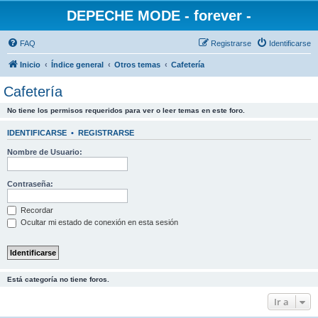
DEPECHE MODE - forever -
FAQ
Registrarse
Identificarse
Inicio
Índice general
Otros temas
Cafetería
Cafetería
No tiene los permisos requeridos para ver o leer temas en este foro.
IDENTIFICARSE
•
REGISTRARSE
Nombre de Usuario:
Contraseña:
Recordar
Ocultar mi estado de conexión en esta sesión
Está categoría no tiene foros.
Ir a