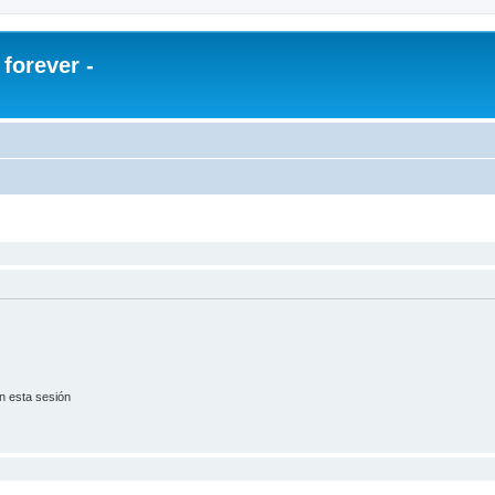
orever -
n esta sesión