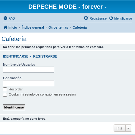
DEPECHE MODE - forever -
FAQ
Registrarse
Identificarse
Inicio
Índice general
Otros temas
Cafetería
Cafetería
No tiene los permisos requeridos para ver o leer temas en este foro.
IDENTIFICARSE
•
REGISTRARSE
Nombre de Usuario:
Contraseña:
Recordar
Ocultar mi estado de conexión en esta sesión
Está categoría no tiene foros.
Ir a