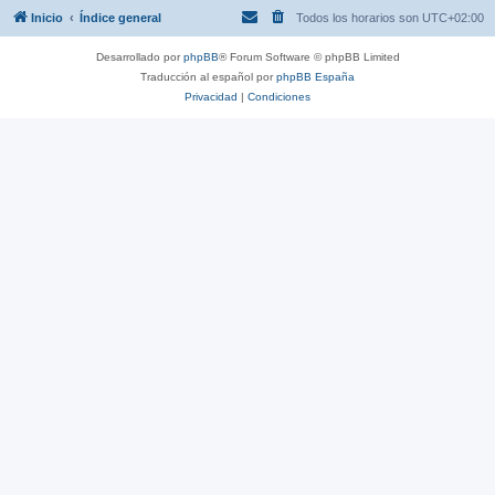
Inicio
Índice general
Todos los horarios son
UTC+02:00
Desarrollado por
phpBB
® Forum Software © phpBB Limited
Traducción al español por
phpBB España
Privacidad
|
Condiciones