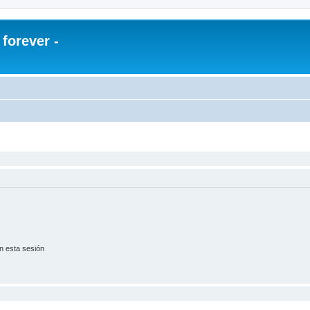
orever -
n esta sesión