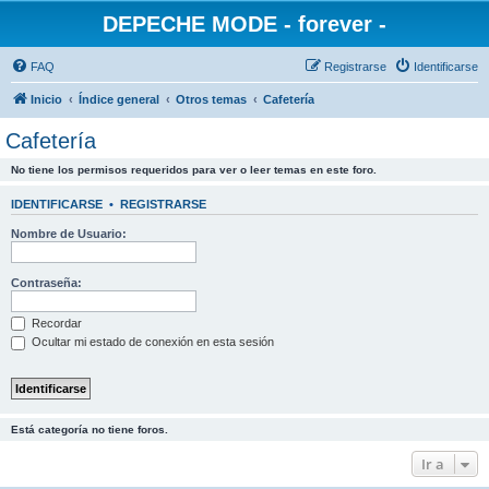
DEPECHE MODE - forever -
FAQ
Registrarse
Identificarse
Inicio
Índice general
Otros temas
Cafetería
Cafetería
No tiene los permisos requeridos para ver o leer temas en este foro.
IDENTIFICARSE
•
REGISTRARSE
Nombre de Usuario:
Contraseña:
Recordar
Ocultar mi estado de conexión en esta sesión
Está categoría no tiene foros.
Ir a