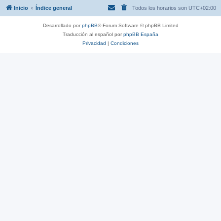
Inicio
Índice general
Todos los horarios son
UTC+02:00
Desarrollado por
phpBB
® Forum Software © phpBB Limited
Traducción al español por
phpBB España
Privacidad
|
Condiciones