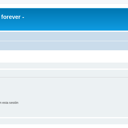
orever -
n esta sesión