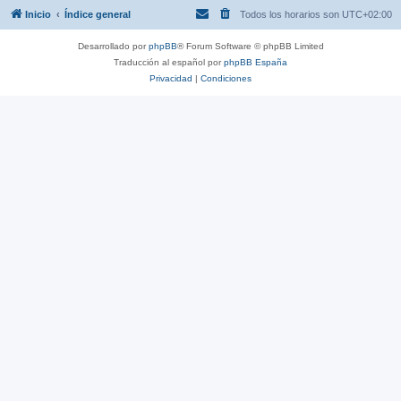
Inicio
Índice general
Todos los horarios son
UTC+02:00
Desarrollado por
phpBB
® Forum Software © phpBB Limited
Traducción al español por
phpBB España
Privacidad
|
Condiciones