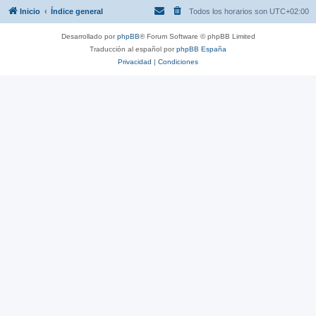
Inicio
Índice general
Todos los horarios son
UTC+02:00
Desarrollado por
phpBB
® Forum Software © phpBB Limited
Traducción al español por
phpBB España
Privacidad
|
Condiciones