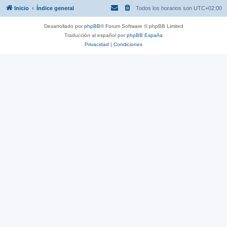
Inicio
Índice general
Todos los horarios son
UTC+02:00
Desarrollado por
phpBB
® Forum Software © phpBB Limited
Traducción al español por
phpBB España
Privacidad
|
Condiciones