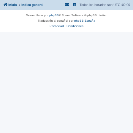
Inicio
Índice general
Todos los horarios son
UTC+02:00
Desarrollado por
phpBB
® Forum Software © phpBB Limited
Traducción al español por
phpBB España
Privacidad
|
Condiciones