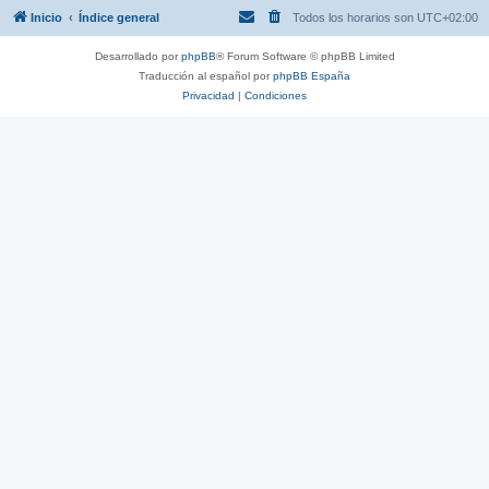
Inicio
Índice general
Todos los horarios son
UTC+02:00
Desarrollado por
phpBB
® Forum Software © phpBB Limited
Traducción al español por
phpBB España
Privacidad
|
Condiciones