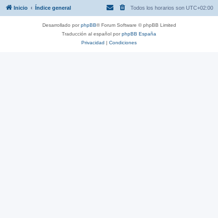
Inicio
Índice general
Todos los horarios son
UTC+02:00
Desarrollado por
phpBB
® Forum Software © phpBB Limited
Traducción al español por
phpBB España
Privacidad
|
Condiciones