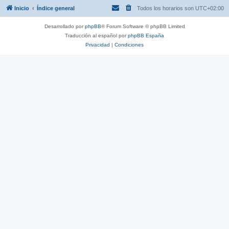
Inicio
Índice general
Todos los horarios son
UTC+02:00
Desarrollado por
phpBB
® Forum Software © phpBB Limited
Traducción al español por
phpBB España
Privacidad
|
Condiciones