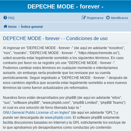
DEPECHE MODE - forever -
FAQ
Registrarse
Identificarse
Inicio
Índice general
DEPECHE MODE - forever - - Condiciones de uso
Al ingresar en “DEPECHE MODE - forever -” (de aquí en adelante “nosotros”,
“nos”, “nuestro”, “DEPECHE MODE - forever -”, “https://depechemode.es”),
usted acuerda estar legalmente sometido a los siguientes términos. En caso
contrario por favor no se registre y/o use “DEPECHE MODE - forever -”.
Podemos cambiar estos términos en cualquier momento e intentaríamos
avisarle, sin embargo sería prudente que los revisase por su cuenta
periódicamente. Seguir registrado a “DEPECHE MODE - forever -” después de
esos cambios significa que acuerda estar legalmente sometido a esos nuevos
términos tal como fueron actualizados y/o reformados.
Nuestros foros están desarrollados por phpBB (de aquí en adelante “ellos”,
“sus”, “software phpBB”, “www.phpbb.com”, “phpBB Limited”, “phpBB Teams”)
el cual es una solución de foros liberada bajo la “
GNU General Public License v2 en Ingles
” (de aquí en adelante “GPL”) y
puede ser descargada de
www.phpbb.com
. El software phpBB solamente
facilita discusiones basadas en Internet y la GPL estrictamente los excluye de
lo que aprobamos y/o desaprobamos como conductas y/o contenido