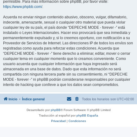
permisible. Para más información sobre phpBB, por favor visite:
https://www.phpbb.com/
.
Acuerda no enviar ningun contenido abusivo, obsceno, vulgar, difamatorio,
indecente, amenazante, sexual o cualquier otro material que pueda violar
cualquier ley de su país, el país donde “DEPECHE MODE - forever -” está
instalado o Leyes Internacionales. Hacer eso provocará que sea inmediata y
permanentemente expulsado y, si lo creemos oportuno, con notificación a su
Proveedor de Servicios de Internet. Las direcciones IP de todos los envíos son
registradas como ayuda para reforzar estas condiciones. Acuerda que
“DEPECHE MODE - forever -” tiene derecho a eliminar, editar, mover o cerrar
cualquier tema en cualquier momento que lo creamos conveniente. Como
usuario acuerda que cualquier información que haya ingresado será
almacenada en una base de datos. Dado que esta información no será
compartida con ninguna tercera parte sin su consentimiento, ni “DEPECHE
MODE - forever -” ni phpBB podrán considerarse responsables por cualquier
intento de hacking que conlleve a que los datos sean comprometidos.
Inicio
Índice general
Todos los horarios son
UTC+02:00
Desarrollado por
phpBB
® Forum Software © phpBB Limited
Traducción al español por
phpBB España
Privacidad
|
Condiciones