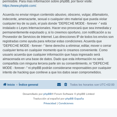
permisible. Para más información sobre phpBB, por favor visite:
https://www.phpbb.com/
.
Acuerda no enviar ningun contenido abusivo, obsceno, vulgar, difamatorio,
indecente, amenazante, sexual o cualquier otro material que pueda violar
cualquier ley de su país, el país donde “DEPECHE MODE - forever -” está
instalado o Leyes Internacionales. Hacer eso provocará que sea inmediata y
permanentemente expulsado y, si lo creemos oportuno, con notificación a su
Proveedor de Servicios de Internet. Las direcciones IP de todos los envíos son
registradas como ayuda para reforzar estas condiciones. Acuerda que
“DEPECHE MODE - forever -” tiene derecho a eliminar, editar, mover o cerrar
cualquier tema en cualquier momento que lo creamos conveniente. Como
usuario acuerda que cualquier información que haya ingresado será
almacenada en una base de datos. Dado que esta información no será
compartida con ninguna tercera parte sin su consentimiento, ni “DEPECHE
MODE - forever -” ni phpBB podrán considerarse responsables por cualquier
intento de hacking que conlleve a que los datos sean comprometidos.
Inicio
Índice general
Todos los horarios son
UTC+02:00
Desarrollado por
phpBB
® Forum Software © phpBB Limited
Traducción al español por
phpBB España
Privacidad
|
Condiciones