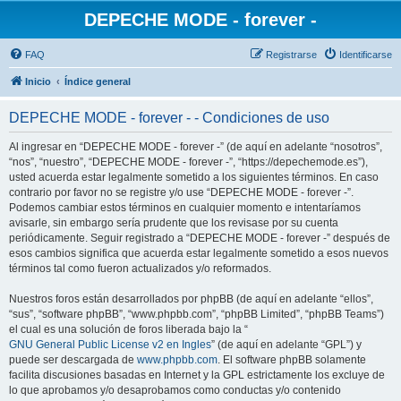
DEPECHE MODE - forever -
FAQ
Registrarse
Identificarse
Inicio
Índice general
DEPECHE MODE - forever - - Condiciones de uso
Al ingresar en “DEPECHE MODE - forever -” (de aquí en adelante “nosotros”,
“nos”, “nuestro”, “DEPECHE MODE - forever -”, “https://depechemode.es”),
usted acuerda estar legalmente sometido a los siguientes términos. En caso
contrario por favor no se registre y/o use “DEPECHE MODE - forever -”.
Podemos cambiar estos términos en cualquier momento e intentaríamos
avisarle, sin embargo sería prudente que los revisase por su cuenta
periódicamente. Seguir registrado a “DEPECHE MODE - forever -” después de
esos cambios significa que acuerda estar legalmente sometido a esos nuevos
términos tal como fueron actualizados y/o reformados.
Nuestros foros están desarrollados por phpBB (de aquí en adelante “ellos”,
“sus”, “software phpBB”, “www.phpbb.com”, “phpBB Limited”, “phpBB Teams”)
el cual es una solución de foros liberada bajo la “
GNU General Public License v2 en Ingles
” (de aquí en adelante “GPL”) y
puede ser descargada de
www.phpbb.com
. El software phpBB solamente
facilita discusiones basadas en Internet y la GPL estrictamente los excluye de
lo que aprobamos y/o desaprobamos como conductas y/o contenido