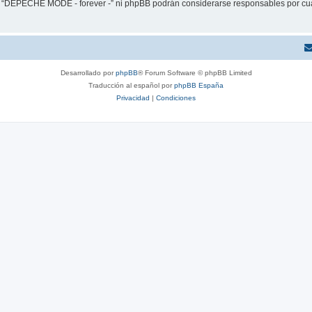
ni “DEPECHE MODE - forever -” ni phpBB podrán considerarse responsables por cua
Desarrollado por
phpBB
® Forum Software © phpBB Limited
Traducción al español por
phpBB España
Privacidad
|
Condiciones