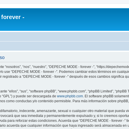
orever -
uso
e “nosotros”, “nos”, “nuestro”, “DEPECHE MODE - forever -”, “https://depechemode
re y/o use “DEPECHE MODE - forever -”. Podemos cambiar estos términos en cualqui
uir registrado a “DEPECHE MODE - forever -” después de esos cambios significa q
nte “ellos”, “sus”, “software phpBB”, “www.phpbb.com”, “phpBB Limited”, “phpBB Te
te “GPL”) y puede ser descargada de
www.phpbb.com
. El software phpBB solamente
os como conductas y/o contenido permisible. Para más información sobre phpBB, p
 difamatorio, indecente, amenazante, sexual o cualquier otro material que pueda 
 provocará que sea inmediata y permanentemente expulsado y, si lo creemos oportuno
yuda para reforzar estas condiciones. Acuerda que “DEPECHE MODE - forever -” tien
rio acuerda que cualquier información que haya ingresado será almacenada en u