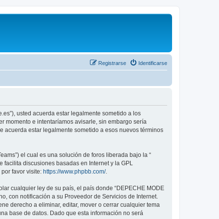
Registrarse
Identificarse
.es”), usted acuerda estar legalmente sometido a los
er momento e intentaríamos avisarle, sin embargo sería
ue acuerda estar legalmente sometido a esos nuevos términos
ams”) el cual es una solución de foros liberada bajo la “
 facilita discusiones basadas en Internet y la GPL
or favor visite:
https://www.phpbb.com/
.
violar cualquier ley de su país, el país donde “DEPECHE MODE
, con notificación a su Proveedor de Servicios de Internet.
e derecho a eliminar, editar, mover o cerrar cualquier tema
na base de datos. Dado que esta información no será