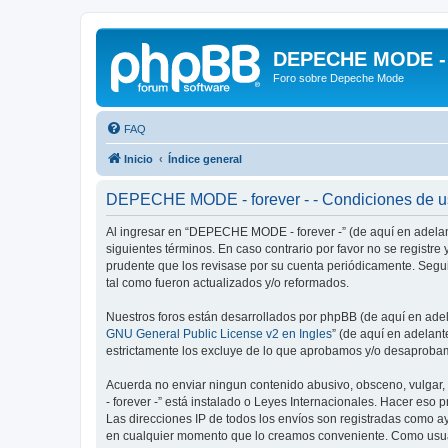
DEPECHE MODE - f
Foro sobre Depeche Mode
FAQ
Inicio
Índice general
DEPECHE MODE - forever - - Condiciones de 
Al ingresar en “DEPECHE MODE - forever -” (de aquí en adelant
siguientes términos. En caso contrario por favor no se regist
prudente que los revisase por su cuenta periódicamente. Seg
tal como fueron actualizados y/o reformados.
Nuestros foros están desarrollados por phpBB (de aquí en adela
GNU General Public License v2 en Ingles
” (de aquí en adelan
estrictamente los excluye de lo que aprobamos y/o desaprobam
Acuerda no enviar ningun contenido abusivo, obsceno, vulgar,
- forever -” está instalado o Leyes Internacionales. Hacer eso
Las direcciones IP de todos los envíos son registradas como a
en cualquier momento que lo creamos conveniente. Como usua