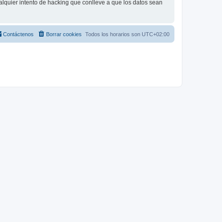
lquier intento de hacking que conlleve a que los datos sean
Contáctenos
Borrar cookies
Todos los horarios son
UTC+02:00