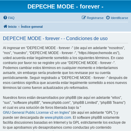
DEPECHE MODE - forever -
FAQ
Registrarse
Identificarse
Inicio
Índice general
DEPECHE MODE - forever - - Condiciones de uso
Al ingresar en “DEPECHE MODE - forever -” (de aquí en adelante “nosotros”,
“nos”, “nuestro”, “DEPECHE MODE - forever -”, “https://depechemode.es”),
usted acuerda estar legalmente sometido a los siguientes términos. En caso
contrario por favor no se registre y/o use “DEPECHE MODE - forever -”.
Podemos cambiar estos términos en cualquier momento e intentaríamos
avisarle, sin embargo sería prudente que los revisase por su cuenta
periódicamente. Seguir registrado a “DEPECHE MODE - forever -” después de
esos cambios significa que acuerda estar legalmente sometido a esos nuevos
términos tal como fueron actualizados y/o reformados.
Nuestros foros están desarrollados por phpBB (de aquí en adelante “ellos”,
“sus”, “software phpBB”, “www.phpbb.com”, “phpBB Limited”, “phpBB Teams”)
el cual es una solución de foros liberada bajo la “
GNU General Public License v2 en Ingles
” (de aquí en adelante “GPL”) y
puede ser descargada de
www.phpbb.com
. El software phpBB solamente
facilita discusiones basadas en Internet y la GPL estrictamente los excluye de
lo que aprobamos y/o desaprobamos como conductas y/o contenido