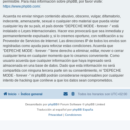
permisible. Para más información sobre phpBB, por favor visite:
https://www.phpbb.com/
.
Acuerda no enviar ningun contenido abusivo, obsceno, vulgar, difamatorio,
indecente, amenazante, sexual o cualquier otro material que pueda violar
cualquier ley de su país, el país donde “DEPECHE MODE - forever -” está
instalado o Leyes Internacionales. Hacer eso provocará que sea inmediata y
permanentemente expulsado y, si lo creemos oportuno, con notificación a su
Proveedor de Servicios de Internet. Las direcciones IP de todos los envíos son
registradas como ayuda para reforzar estas condiciones. Acuerda que
“DEPECHE MODE - forever -” tiene derecho a eliminar, editar, mover o cerrar
cualquier tema en cualquier momento que lo creamos conveniente. Como
usuario acuerda que cualquier información que haya ingresado será
almacenada en una base de datos. Dado que esta información no será
compartida con ninguna tercera parte sin su consentimiento, ni “DEPECHE
MODE - forever -” ni phpBB podrán considerarse responsables por cualquier
intento de hacking que conlleve a que los datos sean comprometidos.
Inicio
Índice general
Todos los horarios son
UTC+02:00
Desarrollado por
phpBB
® Forum Software © phpBB Limited
Traducción al español por
phpBB España
Privacidad
|
Condiciones