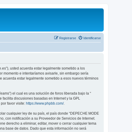
Registrarse
Identificarse
.es”), usted acuerda estar legalmente sometido a los
er momento e intentaríamos avisarle, sin embargo sería
ue acuerda estar legalmente sometido a esos nuevos términos
ams”) el cual es una solución de foros liberada bajo la “
 facilita discusiones basadas en Internet y la GPL
or favor visite:
https://www.phpbb.com/
.
violar cualquier ley de su país, el país donde “DEPECHE MODE
, con notificación a su Proveedor de Servicios de Internet.
e derecho a eliminar, editar, mover o cerrar cualquier tema
na base de datos. Dado que esta información no será