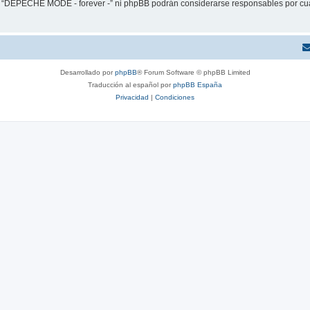
ni “DEPECHE MODE - forever -” ni phpBB podrán considerarse responsables por cua
Desarrollado por
phpBB
® Forum Software © phpBB Limited
Traducción al español por
phpBB España
Privacidad
|
Condiciones