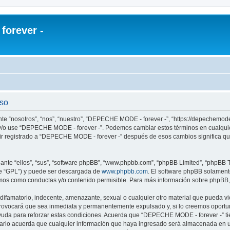
orever -
uso
e “nosotros”, “nos”, “nuestro”, “DEPECHE MODE - forever -”, “https://depechemode
re y/o use “DEPECHE MODE - forever -”. Podemos cambiar estos términos en cualqui
uir registrado a “DEPECHE MODE - forever -” después de esos cambios significa q
nte “ellos”, “sus”, “software phpBB”, “www.phpbb.com”, “phpBB Limited”, “phpBB Te
te “GPL”) y puede ser descargada de
www.phpbb.com
. El software phpBB solamente
os como conductas y/o contenido permisible. Para más información sobre phpBB, p
 difamatorio, indecente, amenazante, sexual o cualquier otro material que pueda 
 provocará que sea inmediata y permanentemente expulsado y, si lo creemos oportuno
yuda para reforzar estas condiciones. Acuerda que “DEPECHE MODE - forever -” tien
rio acuerda que cualquier información que haya ingresado será almacenada en u