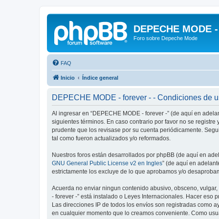
DEPECHE MODE - f
Foro sobre Depeche Mode
FAQ
Inicio
Índice general
DEPECHE MODE - forever - - Condiciones de 
Al ingresar en “DEPECHE MODE - forever -” (de aquí en adelant
siguientes términos. En caso contrario por favor no se regist
prudente que los revisase por su cuenta periódicamente. Seg
tal como fueron actualizados y/o reformados.
Nuestros foros están desarrollados por phpBB (de aquí en adela
GNU General Public License v2 en Ingles
” (de aquí en adelan
estrictamente los excluye de lo que aprobamos y/o desaprobam
Acuerda no enviar ningun contenido abusivo, obsceno, vulgar,
- forever -” está instalado o Leyes Internacionales. Hacer eso
Las direcciones IP de todos los envíos son registradas como a
en cualquier momento que lo creamos conveniente. Como usua