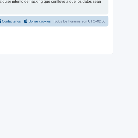
lquier intento de hacking que conlleve a que los datos sean
Contáctenos
Borrar cookies
Todos los horarios son
UTC+02:00