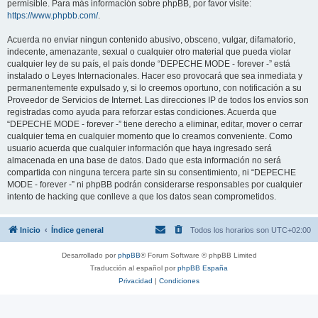
permisible. Para más información sobre phpBB, por favor visite:
https://www.phpbb.com/
.
Acuerda no enviar ningun contenido abusivo, obsceno, vulgar, difamatorio,
indecente, amenazante, sexual o cualquier otro material que pueda violar
cualquier ley de su país, el país donde “DEPECHE MODE - forever -” está
instalado o Leyes Internacionales. Hacer eso provocará que sea inmediata y
permanentemente expulsado y, si lo creemos oportuno, con notificación a su
Proveedor de Servicios de Internet. Las direcciones IP de todos los envíos son
registradas como ayuda para reforzar estas condiciones. Acuerda que
“DEPECHE MODE - forever -” tiene derecho a eliminar, editar, mover o cerrar
cualquier tema en cualquier momento que lo creamos conveniente. Como
usuario acuerda que cualquier información que haya ingresado será
almacenada en una base de datos. Dado que esta información no será
compartida con ninguna tercera parte sin su consentimiento, ni “DEPECHE
MODE - forever -” ni phpBB podrán considerarse responsables por cualquier
intento de hacking que conlleve a que los datos sean comprometidos.
Inicio
Índice general
Todos los horarios son
UTC+02:00
Desarrollado por
phpBB
® Forum Software © phpBB Limited
Traducción al español por
phpBB España
Privacidad
|
Condiciones