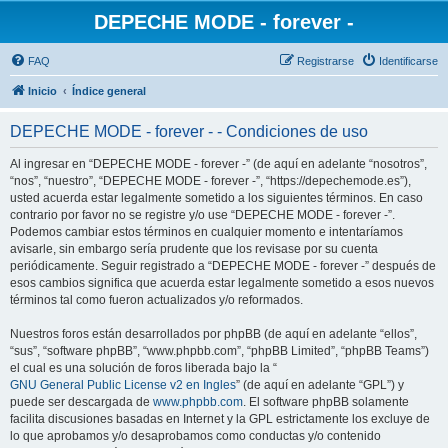
DEPECHE MODE - forever -
FAQ
Registrarse
Identificarse
Inicio
Índice general
DEPECHE MODE - forever - - Condiciones de uso
Al ingresar en “DEPECHE MODE - forever -” (de aquí en adelante “nosotros”,
“nos”, “nuestro”, “DEPECHE MODE - forever -”, “https://depechemode.es”),
usted acuerda estar legalmente sometido a los siguientes términos. En caso
contrario por favor no se registre y/o use “DEPECHE MODE - forever -”.
Podemos cambiar estos términos en cualquier momento e intentaríamos
avisarle, sin embargo sería prudente que los revisase por su cuenta
periódicamente. Seguir registrado a “DEPECHE MODE - forever -” después de
esos cambios significa que acuerda estar legalmente sometido a esos nuevos
términos tal como fueron actualizados y/o reformados.
Nuestros foros están desarrollados por phpBB (de aquí en adelante “ellos”,
“sus”, “software phpBB”, “www.phpbb.com”, “phpBB Limited”, “phpBB Teams”)
el cual es una solución de foros liberada bajo la “
GNU General Public License v2 en Ingles
” (de aquí en adelante “GPL”) y
puede ser descargada de
www.phpbb.com
. El software phpBB solamente
facilita discusiones basadas en Internet y la GPL estrictamente los excluye de
lo que aprobamos y/o desaprobamos como conductas y/o contenido