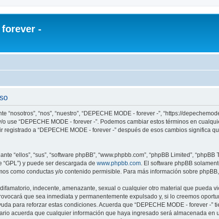
orever -
uso
e “nosotros”, “nos”, “nuestro”, “DEPECHE MODE - forever -”, “https://depechemode
re y/o use “DEPECHE MODE - forever -”. Podemos cambiar estos términos en cualqui
uir registrado a “DEPECHE MODE - forever -” después de esos cambios significa q
nte “ellos”, “sus”, “software phpBB”, “www.phpbb.com”, “phpBB Limited”, “phpBB Te
te “GPL”) y puede ser descargada de
www.phpbb.com
. El software phpBB solamente
os como conductas y/o contenido permisible. Para más información sobre phpBB, p
 difamatorio, indecente, amenazante, sexual o cualquier otro material que pueda 
 provocará que sea inmediata y permanentemente expulsado y, si lo creemos oportuno
yuda para reforzar estas condiciones. Acuerda que “DEPECHE MODE - forever -” tien
rio acuerda que cualquier información que haya ingresado será almacenada en u