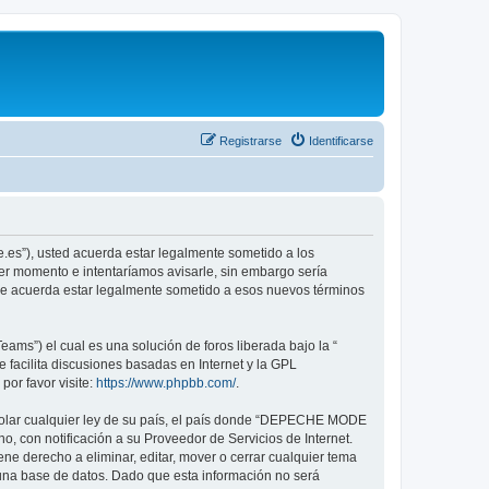
Registrarse
Identificarse
.es”), usted acuerda estar legalmente sometido a los
er momento e intentaríamos avisarle, sin embargo sería
ue acuerda estar legalmente sometido a esos nuevos términos
ams”) el cual es una solución de foros liberada bajo la “
 facilita discusiones basadas en Internet y la GPL
or favor visite:
https://www.phpbb.com/
.
violar cualquier ley de su país, el país donde “DEPECHE MODE
, con notificación a su Proveedor de Servicios de Internet.
e derecho a eliminar, editar, mover o cerrar cualquier tema
na base de datos. Dado que esta información no será