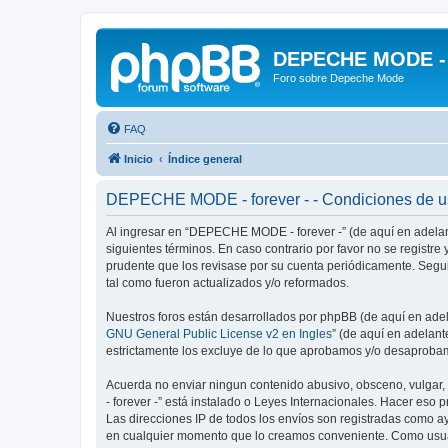
DEPECHE MODE - f
Foro sobre Depeche Mode
FAQ
Inicio
Índice general
DEPECHE MODE - forever - - Condiciones de 
Al ingresar en “DEPECHE MODE - forever -” (de aquí en adelant
siguientes términos. En caso contrario por favor no se regist
prudente que los revisase por su cuenta periódicamente. Seg
tal como fueron actualizados y/o reformados.
Nuestros foros están desarrollados por phpBB (de aquí en adela
GNU General Public License v2 en Ingles
” (de aquí en adelan
estrictamente los excluye de lo que aprobamos y/o desaprobam
Acuerda no enviar ningun contenido abusivo, obsceno, vulgar,
- forever -” está instalado o Leyes Internacionales. Hacer eso
Las direcciones IP de todos los envíos son registradas como a
en cualquier momento que lo creamos conveniente. Como usua