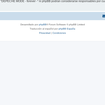
ni “DEPECHE MODE - forever -” ni phpBB podrán considerarse responsables por cua
Desarrollado por
phpBB
® Forum Software © phpBB Limited
Traducción al español por
phpBB España
Privacidad
|
Condiciones