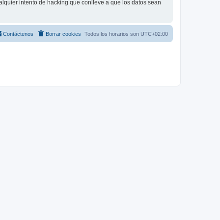
lquier intento de hacking que conlleve a que los datos sean
Contáctenos
Borrar cookies
Todos los horarios son
UTC+02:00