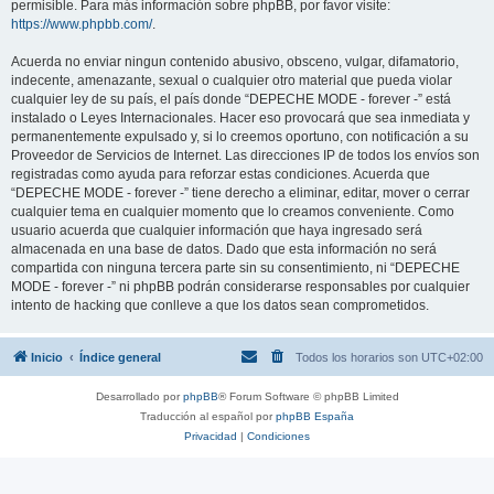
permisible. Para más información sobre phpBB, por favor visite:
https://www.phpbb.com/
.
Acuerda no enviar ningun contenido abusivo, obsceno, vulgar, difamatorio,
indecente, amenazante, sexual o cualquier otro material que pueda violar
cualquier ley de su país, el país donde “DEPECHE MODE - forever -” está
instalado o Leyes Internacionales. Hacer eso provocará que sea inmediata y
permanentemente expulsado y, si lo creemos oportuno, con notificación a su
Proveedor de Servicios de Internet. Las direcciones IP de todos los envíos son
registradas como ayuda para reforzar estas condiciones. Acuerda que
“DEPECHE MODE - forever -” tiene derecho a eliminar, editar, mover o cerrar
cualquier tema en cualquier momento que lo creamos conveniente. Como
usuario acuerda que cualquier información que haya ingresado será
almacenada en una base de datos. Dado que esta información no será
compartida con ninguna tercera parte sin su consentimiento, ni “DEPECHE
MODE - forever -” ni phpBB podrán considerarse responsables por cualquier
intento de hacking que conlleve a que los datos sean comprometidos.
Inicio
Índice general
Todos los horarios son
UTC+02:00
Desarrollado por
phpBB
® Forum Software © phpBB Limited
Traducción al español por
phpBB España
Privacidad
|
Condiciones