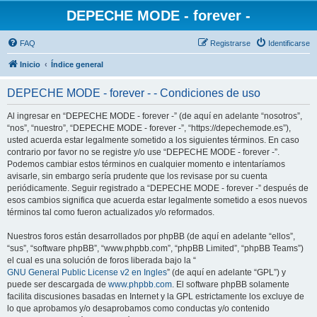
DEPECHE MODE - forever -
FAQ
Registrarse
Identificarse
Inicio
Índice general
DEPECHE MODE - forever - - Condiciones de uso
Al ingresar en “DEPECHE MODE - forever -” (de aquí en adelante “nosotros”,
“nos”, “nuestro”, “DEPECHE MODE - forever -”, “https://depechemode.es”),
usted acuerda estar legalmente sometido a los siguientes términos. En caso
contrario por favor no se registre y/o use “DEPECHE MODE - forever -”.
Podemos cambiar estos términos en cualquier momento e intentaríamos
avisarle, sin embargo sería prudente que los revisase por su cuenta
periódicamente. Seguir registrado a “DEPECHE MODE - forever -” después de
esos cambios significa que acuerda estar legalmente sometido a esos nuevos
términos tal como fueron actualizados y/o reformados.
Nuestros foros están desarrollados por phpBB (de aquí en adelante “ellos”,
“sus”, “software phpBB”, “www.phpbb.com”, “phpBB Limited”, “phpBB Teams”)
el cual es una solución de foros liberada bajo la “
GNU General Public License v2 en Ingles
” (de aquí en adelante “GPL”) y
puede ser descargada de
www.phpbb.com
. El software phpBB solamente
facilita discusiones basadas en Internet y la GPL estrictamente los excluye de
lo que aprobamos y/o desaprobamos como conductas y/o contenido