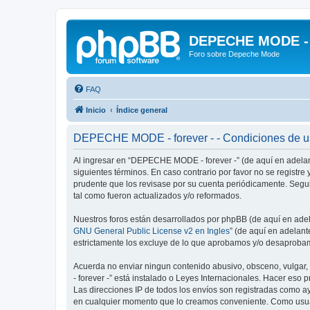
DEPECHE MODE - f
Foro sobre Depeche Mode
FAQ
Inicio
Índice general
DEPECHE MODE - forever - - Condiciones de 
Al ingresar en “DEPECHE MODE - forever -” (de aquí en adelant
siguientes términos. En caso contrario por favor no se regist
prudente que los revisase por su cuenta periódicamente. Seg
tal como fueron actualizados y/o reformados.
Nuestros foros están desarrollados por phpBB (de aquí en adela
GNU General Public License v2 en Ingles
” (de aquí en adelan
estrictamente los excluye de lo que aprobamos y/o desaprobam
Acuerda no enviar ningun contenido abusivo, obsceno, vulgar,
- forever -” está instalado o Leyes Internacionales. Hacer eso
Las direcciones IP de todos los envíos son registradas como a
en cualquier momento que lo creamos conveniente. Como usua