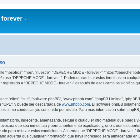
orever -
uso
e “nosotros”, “nos”, “nuestro”, “DEPECHE MODE - forever -”, “https://depechemode
re y/o use “DEPECHE MODE - forever -”. Podemos cambiar estos términos en cualqui
uir registrado a “DEPECHE MODE - forever -” después de esos cambios significa q
nte “ellos”, “sus”, “software phpBB”, “www.phpbb.com”, “phpBB Limited”, “phpBB Te
te “GPL”) y puede ser descargada de
www.phpbb.com
. El software phpBB solamente
os como conductas y/o contenido permisible. Para más información sobre phpBB, p
 difamatorio, indecente, amenazante, sexual o cualquier otro material que pueda 
 provocará que sea inmediata y permanentemente expulsado y, si lo creemos oportuno
yuda para reforzar estas condiciones. Acuerda que “DEPECHE MODE - forever -” tien
rio acuerda que cualquier información que haya ingresado será almacenada en u