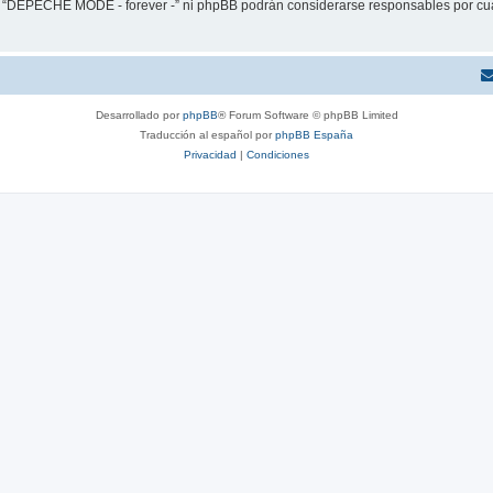
ni “DEPECHE MODE - forever -” ni phpBB podrán considerarse responsables por cua
Desarrollado por
phpBB
® Forum Software © phpBB Limited
Traducción al español por
phpBB España
Privacidad
|
Condiciones