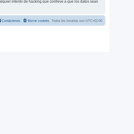
lquier intento de hacking que conlleve a que los datos sean
Contáctenos
Borrar cookies
Todos los horarios son
UTC+02:00