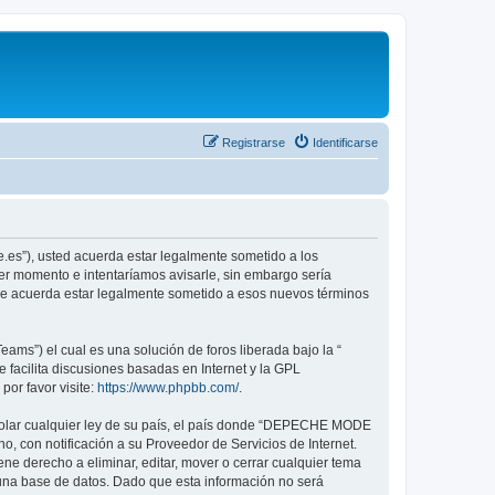
Registrarse
Identificarse
.es”), usted acuerda estar legalmente sometido a los
er momento e intentaríamos avisarle, sin embargo sería
ue acuerda estar legalmente sometido a esos nuevos términos
ams”) el cual es una solución de foros liberada bajo la “
 facilita discusiones basadas en Internet y la GPL
or favor visite:
https://www.phpbb.com/
.
violar cualquier ley de su país, el país donde “DEPECHE MODE
, con notificación a su Proveedor de Servicios de Internet.
e derecho a eliminar, editar, mover o cerrar cualquier tema
na base de datos. Dado que esta información no será