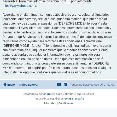
permisible. Para más información sobre phpBB, por favor visite:
https://www.phpbb.com/
.
Acuerda no enviar ningun contenido abusivo, obsceno, vulgar, difamatorio,
indecente, amenazante, sexual o cualquier otro material que pueda violar
cualquier ley de su país, el país donde “DEPECHE MODE - forever -” está
instalado o Leyes Internacionales. Hacer eso provocará que sea inmediata y
permanentemente expulsado y, si lo creemos oportuno, con notificación a su
Proveedor de Servicios de Internet. Las direcciones IP de todos los envíos son
registradas como ayuda para reforzar estas condiciones. Acuerda que
“DEPECHE MODE - forever -” tiene derecho a eliminar, editar, mover o cerrar
cualquier tema en cualquier momento que lo creamos conveniente. Como
usuario acuerda que cualquier información que haya ingresado será
almacenada en una base de datos. Dado que esta información no será
compartida con ninguna tercera parte sin su consentimiento, ni “DEPECHE
MODE - forever -” ni phpBB podrán considerarse responsables por cualquier
intento de hacking que conlleve a que los datos sean comprometidos.
Inicio
Índice general
Todos los horarios son
UTC+02:00
Desarrollado por
phpBB
® Forum Software © phpBB Limited
Traducción al español por
phpBB España
Privacidad
|
Condiciones