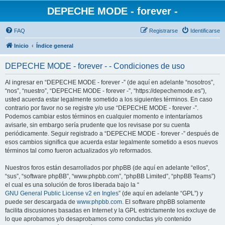
DEPECHE MODE - forever -
FAQ
Registrarse
Identificarse
Inicio
Índice general
DEPECHE MODE - forever - - Condiciones de uso
Al ingresar en “DEPECHE MODE - forever -” (de aquí en adelante “nosotros”,
“nos”, “nuestro”, “DEPECHE MODE - forever -”, “https://depechemode.es”),
usted acuerda estar legalmente sometido a los siguientes términos. En caso
contrario por favor no se registre y/o use “DEPECHE MODE - forever -”.
Podemos cambiar estos términos en cualquier momento e intentaríamos
avisarle, sin embargo sería prudente que los revisase por su cuenta
periódicamente. Seguir registrado a “DEPECHE MODE - forever -” después de
esos cambios significa que acuerda estar legalmente sometido a esos nuevos
términos tal como fueron actualizados y/o reformados.
Nuestros foros están desarrollados por phpBB (de aquí en adelante “ellos”,
“sus”, “software phpBB”, “www.phpbb.com”, “phpBB Limited”, “phpBB Teams”)
el cual es una solución de foros liberada bajo la “
GNU General Public License v2 en Ingles
” (de aquí en adelante “GPL”) y
puede ser descargada de
www.phpbb.com
. El software phpBB solamente
facilita discusiones basadas en Internet y la GPL estrictamente los excluye de
lo que aprobamos y/o desaprobamos como conductas y/o contenido