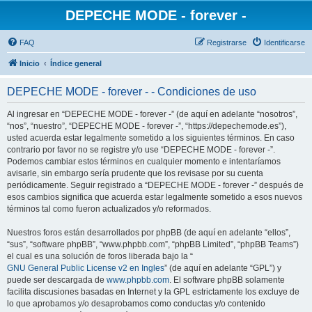
DEPECHE MODE - forever -
FAQ
Registrarse
Identificarse
Inicio
Índice general
DEPECHE MODE - forever - - Condiciones de uso
Al ingresar en “DEPECHE MODE - forever -” (de aquí en adelante “nosotros”,
“nos”, “nuestro”, “DEPECHE MODE - forever -”, “https://depechemode.es”),
usted acuerda estar legalmente sometido a los siguientes términos. En caso
contrario por favor no se registre y/o use “DEPECHE MODE - forever -”.
Podemos cambiar estos términos en cualquier momento e intentaríamos
avisarle, sin embargo sería prudente que los revisase por su cuenta
periódicamente. Seguir registrado a “DEPECHE MODE - forever -” después de
esos cambios significa que acuerda estar legalmente sometido a esos nuevos
términos tal como fueron actualizados y/o reformados.
Nuestros foros están desarrollados por phpBB (de aquí en adelante “ellos”,
“sus”, “software phpBB”, “www.phpbb.com”, “phpBB Limited”, “phpBB Teams”)
el cual es una solución de foros liberada bajo la “
GNU General Public License v2 en Ingles
” (de aquí en adelante “GPL”) y
puede ser descargada de
www.phpbb.com
. El software phpBB solamente
facilita discusiones basadas en Internet y la GPL estrictamente los excluye de
lo que aprobamos y/o desaprobamos como conductas y/o contenido