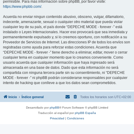
permisible. Para más información sobre phpBB, por favor visite:
https://www.phpbb.com/
.
Acuerda no enviar ningun contenido abusivo, obsceno, vulgar, difamatorio,
indecente, amenazante, sexual o cualquier otro material que pueda violar
cualquier ley de su país, el país donde “DEPECHE MODE - forever -” está
instalado o Leyes Internacionales. Hacer eso provocará que sea inmediata y
permanentemente expulsado y, si lo creemos oportuno, con notificación a su
Proveedor de Servicios de Internet. Las direcciones IP de todos los envíos son
registradas como ayuda para reforzar estas condiciones. Acuerda que
“DEPECHE MODE - forever -” tiene derecho a eliminar, editar, mover o cerrar
cualquier tema en cualquier momento que lo creamos conveniente. Como
usuario acuerda que cualquier información que haya ingresado será
almacenada en una base de datos. Dado que esta información no será
compartida con ninguna tercera parte sin su consentimiento, ni “DEPECHE
MODE - forever -” ni phpBB podrán considerarse responsables por cualquier
intento de hacking que conlleve a que los datos sean comprometidos.
Inicio
Índice general
Todos los horarios son
UTC+02:00
Desarrollado por
phpBB
® Forum Software © phpBB Limited
Traducción al español por
phpBB España
Privacidad
|
Condiciones