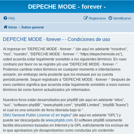
DEPECHE MODE - forever -
FAQ
Registrarse
Identificarse
Inicio
Índice general
DEPECHE MODE - forever - - Condiciones de uso
Al ingresar en “DEPECHE MODE - forever -” (de aquí en adelante “nosotros”,
“nos”, “nuestro”, “DEPECHE MODE - forever -”, “https://depechemode.es”),
usted acuerda estar legalmente sometido a los siguientes términos. En caso
contrario por favor no se registre y/o use “DEPECHE MODE - forever -”.
Podemos cambiar estos términos en cualquier momento e intentaríamos
avisarle, sin embargo sería prudente que los revisase por su cuenta
periódicamente. Seguir registrado a “DEPECHE MODE - forever -” después de
esos cambios significa que acuerda estar legalmente sometido a esos nuevos
términos tal como fueron actualizados y/o reformados.
Nuestros foros están desarrollados por phpBB (de aquí en adelante “ellos”,
“sus”, “software phpBB”, “www.phpbb.com”, “phpBB Limited”, “phpBB Teams”)
el cual es una solución de foros liberada bajo la “
GNU General Public License v2 en Ingles
” (de aquí en adelante “GPL”) y
puede ser descargada de
www.phpbb.com
. El software phpBB solamente
facilita discusiones basadas en Internet y la GPL estrictamente los excluye de
lo que aprobamos y/o desaprobamos como conductas y/o contenido