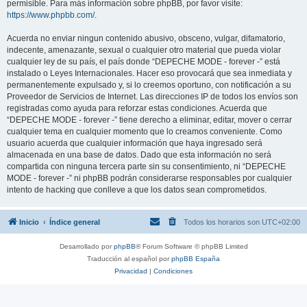
permisible. Para más información sobre phpBB, por favor visite:
https://www.phpbb.com/
.
Acuerda no enviar ningun contenido abusivo, obsceno, vulgar, difamatorio,
indecente, amenazante, sexual o cualquier otro material que pueda violar
cualquier ley de su país, el país donde “DEPECHE MODE - forever -” está
instalado o Leyes Internacionales. Hacer eso provocará que sea inmediata y
permanentemente expulsado y, si lo creemos oportuno, con notificación a su
Proveedor de Servicios de Internet. Las direcciones IP de todos los envíos son
registradas como ayuda para reforzar estas condiciones. Acuerda que
“DEPECHE MODE - forever -” tiene derecho a eliminar, editar, mover o cerrar
cualquier tema en cualquier momento que lo creamos conveniente. Como
usuario acuerda que cualquier información que haya ingresado será
almacenada en una base de datos. Dado que esta información no será
compartida con ninguna tercera parte sin su consentimiento, ni “DEPECHE
MODE - forever -” ni phpBB podrán considerarse responsables por cualquier
intento de hacking que conlleve a que los datos sean comprometidos.
Inicio
Índice general
Todos los horarios son
UTC+02:00
Desarrollado por
phpBB
® Forum Software © phpBB Limited
Traducción al español por
phpBB España
Privacidad
|
Condiciones