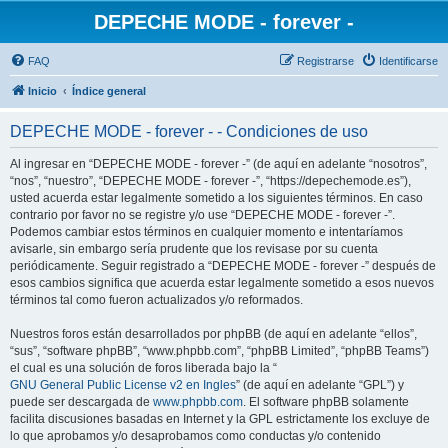
DEPECHE MODE - forever -
FAQ
Registrarse
Identificarse
Inicio
Índice general
DEPECHE MODE - forever - - Condiciones de uso
Al ingresar en “DEPECHE MODE - forever -” (de aquí en adelante “nosotros”,
“nos”, “nuestro”, “DEPECHE MODE - forever -”, “https://depechemode.es”),
usted acuerda estar legalmente sometido a los siguientes términos. En caso
contrario por favor no se registre y/o use “DEPECHE MODE - forever -”.
Podemos cambiar estos términos en cualquier momento e intentaríamos
avisarle, sin embargo sería prudente que los revisase por su cuenta
periódicamente. Seguir registrado a “DEPECHE MODE - forever -” después de
esos cambios significa que acuerda estar legalmente sometido a esos nuevos
términos tal como fueron actualizados y/o reformados.
Nuestros foros están desarrollados por phpBB (de aquí en adelante “ellos”,
“sus”, “software phpBB”, “www.phpbb.com”, “phpBB Limited”, “phpBB Teams”)
el cual es una solución de foros liberada bajo la “
GNU General Public License v2 en Ingles
” (de aquí en adelante “GPL”) y
puede ser descargada de
www.phpbb.com
. El software phpBB solamente
facilita discusiones basadas en Internet y la GPL estrictamente los excluye de
lo que aprobamos y/o desaprobamos como conductas y/o contenido