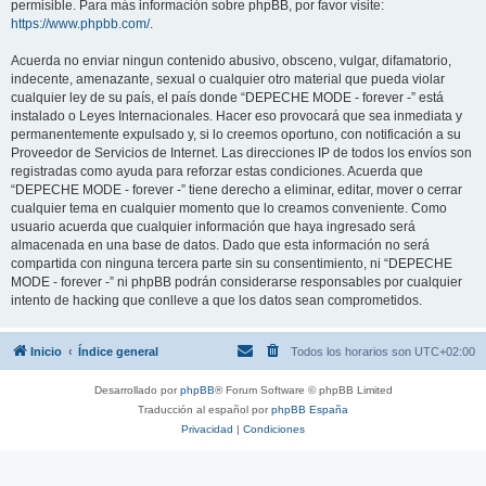
permisible. Para más información sobre phpBB, por favor visite:
https://www.phpbb.com/
.
Acuerda no enviar ningun contenido abusivo, obsceno, vulgar, difamatorio,
indecente, amenazante, sexual o cualquier otro material que pueda violar
cualquier ley de su país, el país donde “DEPECHE MODE - forever -” está
instalado o Leyes Internacionales. Hacer eso provocará que sea inmediata y
permanentemente expulsado y, si lo creemos oportuno, con notificación a su
Proveedor de Servicios de Internet. Las direcciones IP de todos los envíos son
registradas como ayuda para reforzar estas condiciones. Acuerda que
“DEPECHE MODE - forever -” tiene derecho a eliminar, editar, mover o cerrar
cualquier tema en cualquier momento que lo creamos conveniente. Como
usuario acuerda que cualquier información que haya ingresado será
almacenada en una base de datos. Dado que esta información no será
compartida con ninguna tercera parte sin su consentimiento, ni “DEPECHE
MODE - forever -” ni phpBB podrán considerarse responsables por cualquier
intento de hacking que conlleve a que los datos sean comprometidos.
Inicio
Índice general
Todos los horarios son
UTC+02:00
Desarrollado por
phpBB
® Forum Software © phpBB Limited
Traducción al español por
phpBB España
Privacidad
|
Condiciones