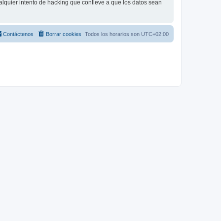
lquier intento de hacking que conlleve a que los datos sean
Contáctenos
Borrar cookies
Todos los horarios son
UTC+02:00