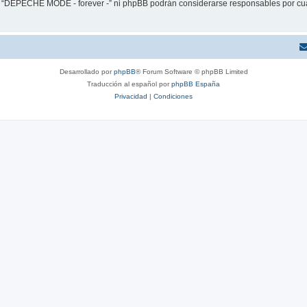
ni “DEPECHE MODE - forever -” ni phpBB podrán considerarse responsables por cua
Desarrollado por
phpBB
® Forum Software © phpBB Limited
Traducción al español por
phpBB España
Privacidad
|
Condiciones