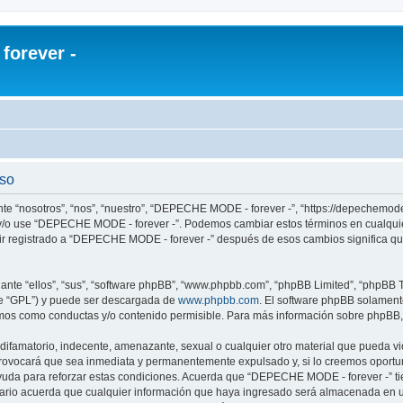
orever -
uso
e “nosotros”, “nos”, “nuestro”, “DEPECHE MODE - forever -”, “https://depechemode
re y/o use “DEPECHE MODE - forever -”. Podemos cambiar estos términos en cualqui
uir registrado a “DEPECHE MODE - forever -” después de esos cambios significa q
nte “ellos”, “sus”, “software phpBB”, “www.phpbb.com”, “phpBB Limited”, “phpBB Te
te “GPL”) y puede ser descargada de
www.phpbb.com
. El software phpBB solamente
os como conductas y/o contenido permisible. Para más información sobre phpBB, p
 difamatorio, indecente, amenazante, sexual o cualquier otro material que pueda 
 provocará que sea inmediata y permanentemente expulsado y, si lo creemos oportuno
yuda para reforzar estas condiciones. Acuerda que “DEPECHE MODE - forever -” tien
rio acuerda que cualquier información que haya ingresado será almacenada en u