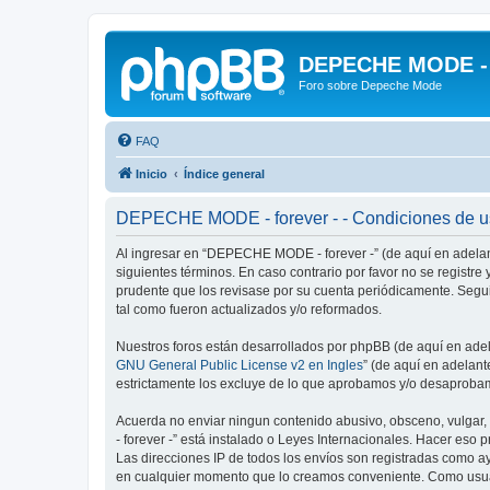
DEPECHE MODE - f
Foro sobre Depeche Mode
FAQ
Inicio
Índice general
DEPECHE MODE - forever - - Condiciones de 
Al ingresar en “DEPECHE MODE - forever -” (de aquí en adelant
siguientes términos. En caso contrario por favor no se regist
prudente que los revisase por su cuenta periódicamente. Seg
tal como fueron actualizados y/o reformados.
Nuestros foros están desarrollados por phpBB (de aquí en adela
GNU General Public License v2 en Ingles
” (de aquí en adelan
estrictamente los excluye de lo que aprobamos y/o desaprobam
Acuerda no enviar ningun contenido abusivo, obsceno, vulgar,
- forever -” está instalado o Leyes Internacionales. Hacer eso
Las direcciones IP de todos los envíos son registradas como a
en cualquier momento que lo creamos conveniente. Como usua