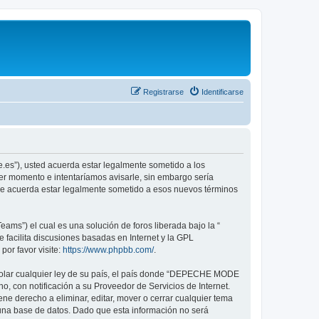
Registrarse
Identificarse
.es”), usted acuerda estar legalmente sometido a los
er momento e intentaríamos avisarle, sin embargo sería
ue acuerda estar legalmente sometido a esos nuevos términos
ams”) el cual es una solución de foros liberada bajo la “
 facilita discusiones basadas en Internet y la GPL
or favor visite:
https://www.phpbb.com/
.
violar cualquier ley de su país, el país donde “DEPECHE MODE
, con notificación a su Proveedor de Servicios de Internet.
e derecho a eliminar, editar, mover o cerrar cualquier tema
na base de datos. Dado que esta información no será