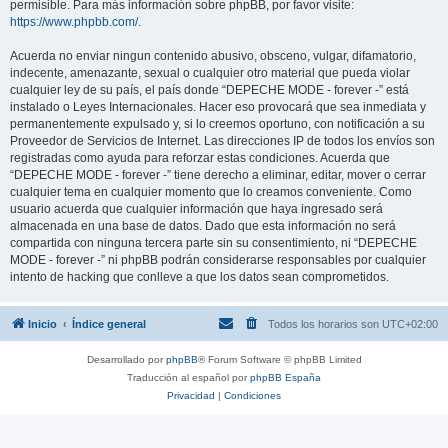
permisible. Para más información sobre phpBB, por favor visite:
https://www.phpbb.com/
.
Acuerda no enviar ningun contenido abusivo, obsceno, vulgar, difamatorio,
indecente, amenazante, sexual o cualquier otro material que pueda violar
cualquier ley de su país, el país donde “DEPECHE MODE - forever -” está
instalado o Leyes Internacionales. Hacer eso provocará que sea inmediata y
permanentemente expulsado y, si lo creemos oportuno, con notificación a su
Proveedor de Servicios de Internet. Las direcciones IP de todos los envíos son
registradas como ayuda para reforzar estas condiciones. Acuerda que
“DEPECHE MODE - forever -” tiene derecho a eliminar, editar, mover o cerrar
cualquier tema en cualquier momento que lo creamos conveniente. Como
usuario acuerda que cualquier información que haya ingresado será
almacenada en una base de datos. Dado que esta información no será
compartida con ninguna tercera parte sin su consentimiento, ni “DEPECHE
MODE - forever -” ni phpBB podrán considerarse responsables por cualquier
intento de hacking que conlleve a que los datos sean comprometidos.
Inicio
Índice general
Todos los horarios son
UTC+02:00
Desarrollado por
phpBB
® Forum Software © phpBB Limited
Traducción al español por
phpBB España
Privacidad
|
Condiciones