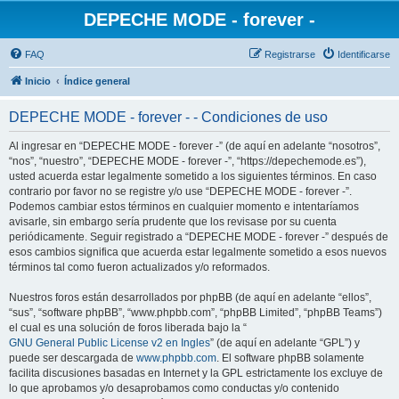
DEPECHE MODE - forever -
FAQ
Registrarse
Identificarse
Inicio
Índice general
DEPECHE MODE - forever - - Condiciones de uso
Al ingresar en “DEPECHE MODE - forever -” (de aquí en adelante “nosotros”,
“nos”, “nuestro”, “DEPECHE MODE - forever -”, “https://depechemode.es”),
usted acuerda estar legalmente sometido a los siguientes términos. En caso
contrario por favor no se registre y/o use “DEPECHE MODE - forever -”.
Podemos cambiar estos términos en cualquier momento e intentaríamos
avisarle, sin embargo sería prudente que los revisase por su cuenta
periódicamente. Seguir registrado a “DEPECHE MODE - forever -” después de
esos cambios significa que acuerda estar legalmente sometido a esos nuevos
términos tal como fueron actualizados y/o reformados.
Nuestros foros están desarrollados por phpBB (de aquí en adelante “ellos”,
“sus”, “software phpBB”, “www.phpbb.com”, “phpBB Limited”, “phpBB Teams”)
el cual es una solución de foros liberada bajo la “
GNU General Public License v2 en Ingles
” (de aquí en adelante “GPL”) y
puede ser descargada de
www.phpbb.com
. El software phpBB solamente
facilita discusiones basadas en Internet y la GPL estrictamente los excluye de
lo que aprobamos y/o desaprobamos como conductas y/o contenido