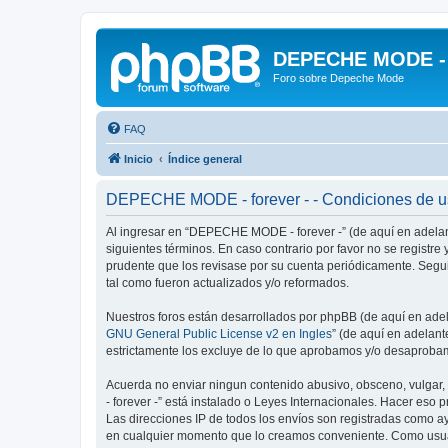
DEPECHE MODE - f
Foro sobre Depeche Mode
FAQ
Inicio
Índice general
DEPECHE MODE - forever - - Condiciones de 
Al ingresar en “DEPECHE MODE - forever -” (de aquí en adelant
siguientes términos. En caso contrario por favor no se regist
prudente que los revisase por su cuenta periódicamente. Seg
tal como fueron actualizados y/o reformados.
Nuestros foros están desarrollados por phpBB (de aquí en adela
GNU General Public License v2 en Ingles
” (de aquí en adelan
estrictamente los excluye de lo que aprobamos y/o desaprobam
Acuerda no enviar ningun contenido abusivo, obsceno, vulgar,
- forever -” está instalado o Leyes Internacionales. Hacer eso
Las direcciones IP de todos los envíos son registradas como a
en cualquier momento que lo creamos conveniente. Como usua