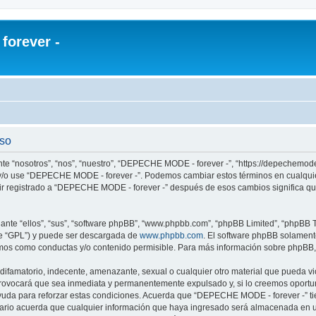
orever -
uso
e “nosotros”, “nos”, “nuestro”, “DEPECHE MODE - forever -”, “https://depechemode
re y/o use “DEPECHE MODE - forever -”. Podemos cambiar estos términos en cualqui
uir registrado a “DEPECHE MODE - forever -” después de esos cambios significa q
nte “ellos”, “sus”, “software phpBB”, “www.phpbb.com”, “phpBB Limited”, “phpBB Te
te “GPL”) y puede ser descargada de
www.phpbb.com
. El software phpBB solamente
os como conductas y/o contenido permisible. Para más información sobre phpBB, p
 difamatorio, indecente, amenazante, sexual o cualquier otro material que pueda 
 provocará que sea inmediata y permanentemente expulsado y, si lo creemos oportuno
yuda para reforzar estas condiciones. Acuerda que “DEPECHE MODE - forever -” tien
rio acuerda que cualquier información que haya ingresado será almacenada en u