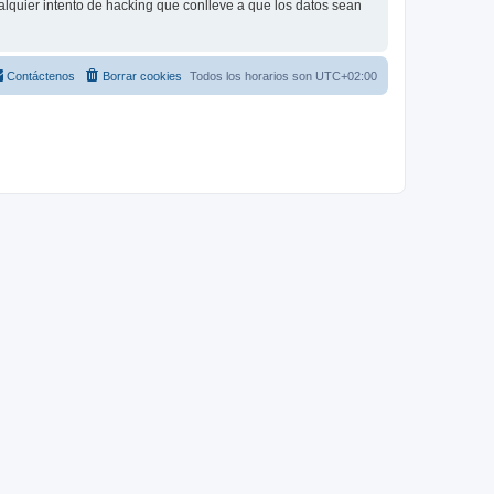
lquier intento de hacking que conlleve a que los datos sean
Contáctenos
Borrar cookies
Todos los horarios son
UTC+02:00