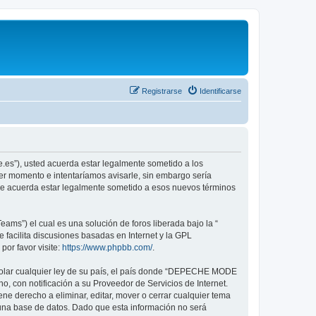
Registrarse
Identificarse
.es”), usted acuerda estar legalmente sometido a los
er momento e intentaríamos avisarle, sin embargo sería
ue acuerda estar legalmente sometido a esos nuevos términos
ams”) el cual es una solución de foros liberada bajo la “
 facilita discusiones basadas en Internet y la GPL
or favor visite:
https://www.phpbb.com/
.
violar cualquier ley de su país, el país donde “DEPECHE MODE
, con notificación a su Proveedor de Servicios de Internet.
e derecho a eliminar, editar, mover o cerrar cualquier tema
na base de datos. Dado que esta información no será