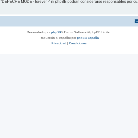
ni “DEPECHE MODE - forever -” ni phpBB podrán considerarse responsables por cua
Desarrollado por
phpBB
® Forum Software © phpBB Limited
Traducción al español por
phpBB España
Privacidad
|
Condiciones