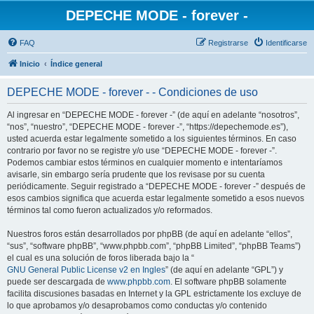
DEPECHE MODE - forever -
FAQ
Registrarse
Identificarse
Inicio
Índice general
DEPECHE MODE - forever - - Condiciones de uso
Al ingresar en “DEPECHE MODE - forever -” (de aquí en adelante “nosotros”,
“nos”, “nuestro”, “DEPECHE MODE - forever -”, “https://depechemode.es”),
usted acuerda estar legalmente sometido a los siguientes términos. En caso
contrario por favor no se registre y/o use “DEPECHE MODE - forever -”.
Podemos cambiar estos términos en cualquier momento e intentaríamos
avisarle, sin embargo sería prudente que los revisase por su cuenta
periódicamente. Seguir registrado a “DEPECHE MODE - forever -” después de
esos cambios significa que acuerda estar legalmente sometido a esos nuevos
términos tal como fueron actualizados y/o reformados.
Nuestros foros están desarrollados por phpBB (de aquí en adelante “ellos”,
“sus”, “software phpBB”, “www.phpbb.com”, “phpBB Limited”, “phpBB Teams”)
el cual es una solución de foros liberada bajo la “
GNU General Public License v2 en Ingles
” (de aquí en adelante “GPL”) y
puede ser descargada de
www.phpbb.com
. El software phpBB solamente
facilita discusiones basadas en Internet y la GPL estrictamente los excluye de
lo que aprobamos y/o desaprobamos como conductas y/o contenido