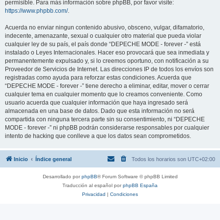
permisible. Para más información sobre phpBB, por favor visite:
https://www.phpbb.com/
.
Acuerda no enviar ningun contenido abusivo, obsceno, vulgar, difamatorio,
indecente, amenazante, sexual o cualquier otro material que pueda violar
cualquier ley de su país, el país donde “DEPECHE MODE - forever -” está
instalado o Leyes Internacionales. Hacer eso provocará que sea inmediata y
permanentemente expulsado y, si lo creemos oportuno, con notificación a su
Proveedor de Servicios de Internet. Las direcciones IP de todos los envíos son
registradas como ayuda para reforzar estas condiciones. Acuerda que
“DEPECHE MODE - forever -” tiene derecho a eliminar, editar, mover o cerrar
cualquier tema en cualquier momento que lo creamos conveniente. Como
usuario acuerda que cualquier información que haya ingresado será
almacenada en una base de datos. Dado que esta información no será
compartida con ninguna tercera parte sin su consentimiento, ni “DEPECHE
MODE - forever -” ni phpBB podrán considerarse responsables por cualquier
intento de hacking que conlleve a que los datos sean comprometidos.
Inicio
Índice general
Todos los horarios son
UTC+02:00
Desarrollado por
phpBB
® Forum Software © phpBB Limited
Traducción al español por
phpBB España
Privacidad
|
Condiciones