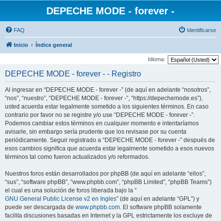
DEPECHE MODE - forever -
FAQ
Identificarse
Inicio
Índice general
Idioma:
DEPECHE MODE - forever - - Registro
Al ingresar en “DEPECHE MODE - forever -” (de aquí en adelante “nosotros”,
“nos”, “nuestro”, “DEPECHE MODE - forever -”, “https://depechemode.es”),
usted acuerda estar legalmente sometido a los siguientes términos. En caso
contrario por favor no se registre y/o use “DEPECHE MODE - forever -”.
Podemos cambiar estos términos en cualquier momento e intentaríamos
avisarle, sin embargo sería prudente que los revisase por su cuenta
periódicamente. Seguir registrado a “DEPECHE MODE - forever -” después de
esos cambios significa que acuerda estar legalmente sometido a esos nuevos
términos tal como fueron actualizados y/o reformados.
Nuestros foros están desarrollados por phpBB (de aquí en adelante “ellos”,
“sus”, “software phpBB”, “www.phpbb.com”, “phpBB Limited”, “phpBB Teams”)
el cual es una solución de foros liberada bajo la “
GNU General Public License v2 en Ingles
” (de aquí en adelante “GPL”) y
puede ser descargada de
www.phpbb.com
. El software phpBB solamente
facilita discusiones basadas en Internet y la GPL estrictamente los excluye de