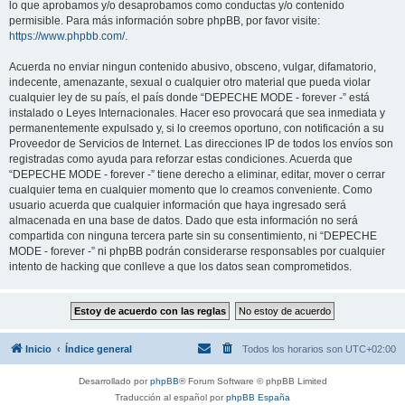
lo que aprobamos y/o desaprobamos como conductas y/o contenido
permisible. Para más información sobre phpBB, por favor visite:
https://www.phpbb.com/
.
Acuerda no enviar ningun contenido abusivo, obsceno, vulgar, difamatorio,
indecente, amenazante, sexual o cualquier otro material que pueda violar
cualquier ley de su país, el país donde “DEPECHE MODE - forever -” está
instalado o Leyes Internacionales. Hacer eso provocará que sea inmediata y
permanentemente expulsado y, si lo creemos oportuno, con notificación a su
Proveedor de Servicios de Internet. Las direcciones IP de todos los envíos son
registradas como ayuda para reforzar estas condiciones. Acuerda que
“DEPECHE MODE - forever -” tiene derecho a eliminar, editar, mover o cerrar
cualquier tema en cualquier momento que lo creamos conveniente. Como
usuario acuerda que cualquier información que haya ingresado será
almacenada en una base de datos. Dado que esta información no será
compartida con ninguna tercera parte sin su consentimiento, ni “DEPECHE
MODE - forever -” ni phpBB podrán considerarse responsables por cualquier
intento de hacking que conlleve a que los datos sean comprometidos.
Inicio
Índice general
Todos los horarios son
UTC+02:00
Desarrollado por
phpBB
® Forum Software © phpBB Limited
Traducción al español por
phpBB España