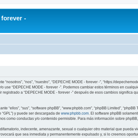
orever -
e “nosotros”, “nos”, “nuestro”, “DEPECHE MODE - forever -”, “https://depechemode
re y/o use “DEPECHE MODE - forever -”. Podemos cambiar estos términos en cualqui
uir registrado a “DEPECHE MODE - forever -” después de esos cambios significa q
nte “ellos”, “sus”, “software phpBB”, “www.phpbb.com”, “phpBB Limited”, “phpBB Te
te “GPL”) y puede ser descargada de
www.phpbb.com
. El software phpBB solamente
os como conductas y/o contenido permisible. Para más información sobre phpBB, p
 difamatorio, indecente, amenazante, sexual o cualquier otro material que pueda 
 provocará que sea inmediata y permanentemente expulsado y, si lo creemos oportuno