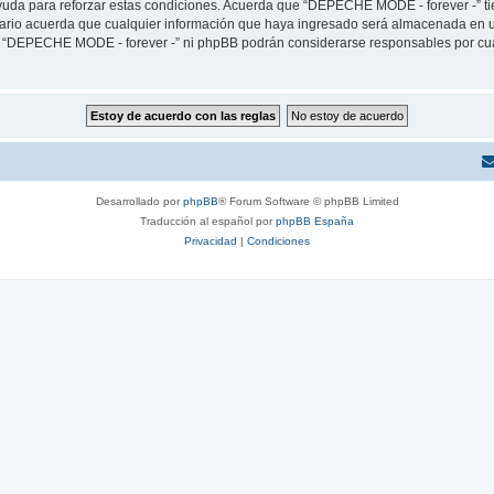
yuda para reforzar estas condiciones. Acuerda que “DEPECHE MODE - forever -” tien
rio acuerda que cualquier información que haya ingresado será almacenada en u
ni “DEPECHE MODE - forever -” ni phpBB podrán considerarse responsables por cua
Desarrollado por
phpBB
® Forum Software © phpBB Limited
Traducción al español por
phpBB España
Privacidad
|
Condiciones