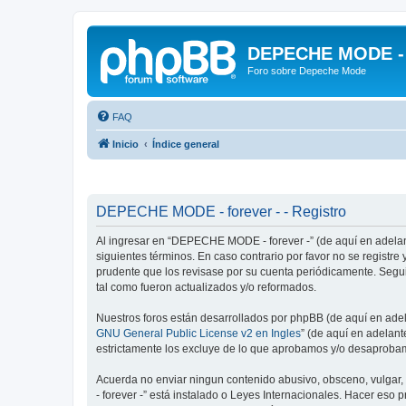
DEPECHE MODE - f
Foro sobre Depeche Mode
FAQ
Inicio
Índice general
DEPECHE MODE - forever - - Registro
Al ingresar en “DEPECHE MODE - forever -” (de aquí en adelant
siguientes términos. En caso contrario por favor no se regist
prudente que los revisase por su cuenta periódicamente. Seg
tal como fueron actualizados y/o reformados.
Nuestros foros están desarrollados por phpBB (de aquí en adela
GNU General Public License v2 en Ingles
” (de aquí en adelan
estrictamente los excluye de lo que aprobamos y/o desaprobam
Acuerda no enviar ningun contenido abusivo, obsceno, vulgar,
- forever -” está instalado o Leyes Internacionales. Hacer eso