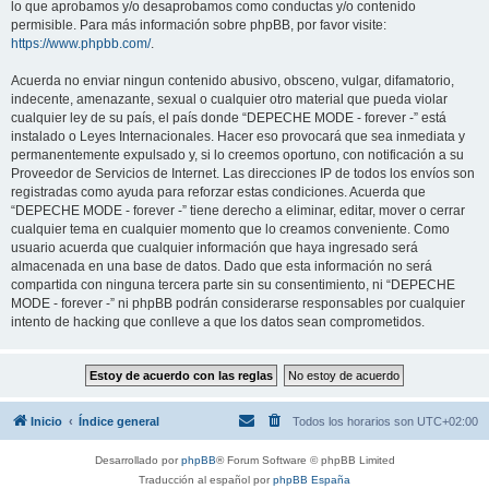
lo que aprobamos y/o desaprobamos como conductas y/o contenido
permisible. Para más información sobre phpBB, por favor visite:
https://www.phpbb.com/
.
Acuerda no enviar ningun contenido abusivo, obsceno, vulgar, difamatorio,
indecente, amenazante, sexual o cualquier otro material que pueda violar
cualquier ley de su país, el país donde “DEPECHE MODE - forever -” está
instalado o Leyes Internacionales. Hacer eso provocará que sea inmediata y
permanentemente expulsado y, si lo creemos oportuno, con notificación a su
Proveedor de Servicios de Internet. Las direcciones IP de todos los envíos son
registradas como ayuda para reforzar estas condiciones. Acuerda que
“DEPECHE MODE - forever -” tiene derecho a eliminar, editar, mover o cerrar
cualquier tema en cualquier momento que lo creamos conveniente. Como
usuario acuerda que cualquier información que haya ingresado será
almacenada en una base de datos. Dado que esta información no será
compartida con ninguna tercera parte sin su consentimiento, ni “DEPECHE
MODE - forever -” ni phpBB podrán considerarse responsables por cualquier
intento de hacking que conlleve a que los datos sean comprometidos.
Inicio
Índice general
Todos los horarios son
UTC+02:00
Desarrollado por
phpBB
® Forum Software © phpBB Limited
Traducción al español por
phpBB España