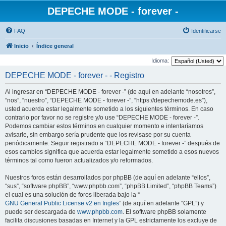
DEPECHE MODE - forever -
FAQ
Identificarse
Inicio
Índice general
Idioma:
DEPECHE MODE - forever - - Registro
Al ingresar en “DEPECHE MODE - forever -” (de aquí en adelante “nosotros”,
“nos”, “nuestro”, “DEPECHE MODE - forever -”, “https://depechemode.es”),
usted acuerda estar legalmente sometido a los siguientes términos. En caso
contrario por favor no se registre y/o use “DEPECHE MODE - forever -”.
Podemos cambiar estos términos en cualquier momento e intentaríamos
avisarle, sin embargo sería prudente que los revisase por su cuenta
periódicamente. Seguir registrado a “DEPECHE MODE - forever -” después de
esos cambios significa que acuerda estar legalmente sometido a esos nuevos
términos tal como fueron actualizados y/o reformados.
Nuestros foros están desarrollados por phpBB (de aquí en adelante “ellos”,
“sus”, “software phpBB”, “www.phpbb.com”, “phpBB Limited”, “phpBB Teams”)
el cual es una solución de foros liberada bajo la “
GNU General Public License v2 en Ingles
” (de aquí en adelante “GPL”) y
puede ser descargada de
www.phpbb.com
. El software phpBB solamente
facilita discusiones basadas en Internet y la GPL estrictamente los excluye de