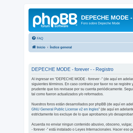
DEPECHE MODE - f
Foro sobre Depeche Mode
FAQ
Inicio
Índice general
DEPECHE MODE - forever - - Registro
Al ingresar en “DEPECHE MODE - forever -” (de aquí en adelant
siguientes términos. En caso contrario por favor no se regist
prudente que los revisase por su cuenta periódicamente. Seg
tal como fueron actualizados y/o reformados.
Nuestros foros están desarrollados por phpBB (de aquí en adela
GNU General Public License v2 en Ingles
” (de aquí en adelan
estrictamente los excluye de lo que aprobamos y/o desaprobam
Acuerda no enviar ningun contenido abusivo, obsceno, vulgar,
- forever -” está instalado o Leyes Internacionales. Hacer eso