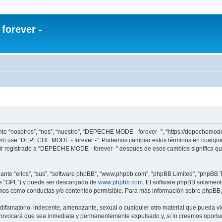
orever -
e “nosotros”, “nos”, “nuestro”, “DEPECHE MODE - forever -”, “https://depechemode
re y/o use “DEPECHE MODE - forever -”. Podemos cambiar estos términos en cualqui
uir registrado a “DEPECHE MODE - forever -” después de esos cambios significa q
nte “ellos”, “sus”, “software phpBB”, “www.phpbb.com”, “phpBB Limited”, “phpBB Te
te “GPL”) y puede ser descargada de
www.phpbb.com
. El software phpBB solamente
os como conductas y/o contenido permisible. Para más información sobre phpBB, p
 difamatorio, indecente, amenazante, sexual o cualquier otro material que pueda 
 provocará que sea inmediata y permanentemente expulsado y, si lo creemos oportuno