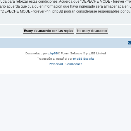
yuda para reforzar estas condiciones. Acuerda que “DEPECHE MODE - forever -” tien
rio acuerda que cualquier información que haya ingresado será almacenada en u
ni “DEPECHE MODE - forever -” ni phpBB podrán considerarse responsables por cua
Desarrollado por
phpBB
® Forum Software © phpBB Limited
Traducción al español por
phpBB España
Privacidad
|
Condiciones