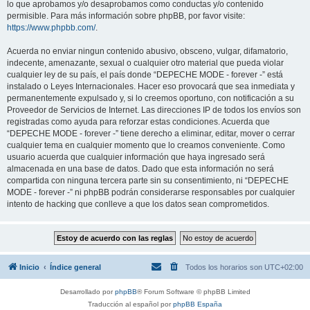
lo que aprobamos y/o desaprobamos como conductas y/o contenido
permisible. Para más información sobre phpBB, por favor visite:
https://www.phpbb.com/
.
Acuerda no enviar ningun contenido abusivo, obsceno, vulgar, difamatorio,
indecente, amenazante, sexual o cualquier otro material que pueda violar
cualquier ley de su país, el país donde “DEPECHE MODE - forever -” está
instalado o Leyes Internacionales. Hacer eso provocará que sea inmediata y
permanentemente expulsado y, si lo creemos oportuno, con notificación a su
Proveedor de Servicios de Internet. Las direcciones IP de todos los envíos son
registradas como ayuda para reforzar estas condiciones. Acuerda que
“DEPECHE MODE - forever -” tiene derecho a eliminar, editar, mover o cerrar
cualquier tema en cualquier momento que lo creamos conveniente. Como
usuario acuerda que cualquier información que haya ingresado será
almacenada en una base de datos. Dado que esta información no será
compartida con ninguna tercera parte sin su consentimiento, ni “DEPECHE
MODE - forever -” ni phpBB podrán considerarse responsables por cualquier
intento de hacking que conlleve a que los datos sean comprometidos.
Inicio
Índice general
Todos los horarios son
UTC+02:00
Desarrollado por
phpBB
® Forum Software © phpBB Limited
Traducción al español por
phpBB España