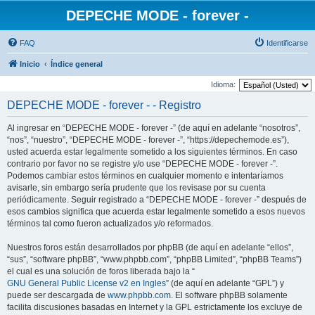
DEPECHE MODE - forever -
FAQ
Identificarse
Inicio
Índice general
Idioma:
DEPECHE MODE - forever - - Registro
Al ingresar en “DEPECHE MODE - forever -” (de aquí en adelante “nosotros”,
“nos”, “nuestro”, “DEPECHE MODE - forever -”, “https://depechemode.es”),
usted acuerda estar legalmente sometido a los siguientes términos. En caso
contrario por favor no se registre y/o use “DEPECHE MODE - forever -”.
Podemos cambiar estos términos en cualquier momento e intentaríamos
avisarle, sin embargo sería prudente que los revisase por su cuenta
periódicamente. Seguir registrado a “DEPECHE MODE - forever -” después de
esos cambios significa que acuerda estar legalmente sometido a esos nuevos
términos tal como fueron actualizados y/o reformados.
Nuestros foros están desarrollados por phpBB (de aquí en adelante “ellos”,
“sus”, “software phpBB”, “www.phpbb.com”, “phpBB Limited”, “phpBB Teams”)
el cual es una solución de foros liberada bajo la “
GNU General Public License v2 en Ingles
” (de aquí en adelante “GPL”) y
puede ser descargada de
www.phpbb.com
. El software phpBB solamente
facilita discusiones basadas en Internet y la GPL estrictamente los excluye de